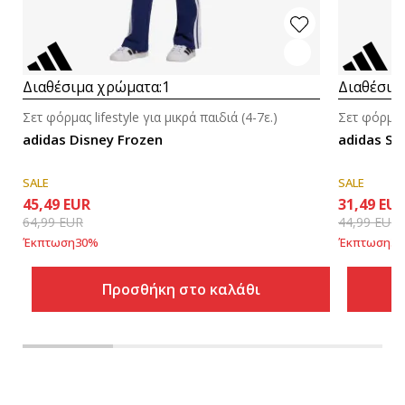
Διαθέσιμα χρώματα:
1
Διαθέσιμ
Σετ φόρμας lifestyle για μικρά παιδιά (4-7ε.)
Σετ φόρμας 
adidas Disney Frozen
adidas Se
SALE
SALE
45,49
EUR
31,49
EU
64,99
EUR
44,99
EUR
Έκπτωση
30
%
Έκπτωση
30
Προσθήκη στο καλάθι