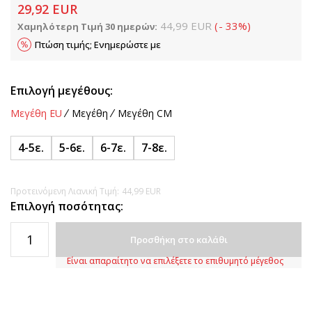
29,92
EUR
44,99
EUR
(
-
33
%
)
Χαμηλότερη Τιμή 30 ημερών:
Πτώση τιμής; Ενημερώστε με
Επιλογή μεγέθους:
Μεγέθη EU
Μεγέθη
Μεγέθη CM
4-5ε.
5-6ε.
6-7ε.
7-8ε.
Προτεινόμενη Λιανική Τιμή:
44,99
EUR
Επιλογή ποσότητας:
Προσθήκη στο καλάθι
Είναι απαραίτητο να επιλέξετε το επιθυμητό μέγεθος