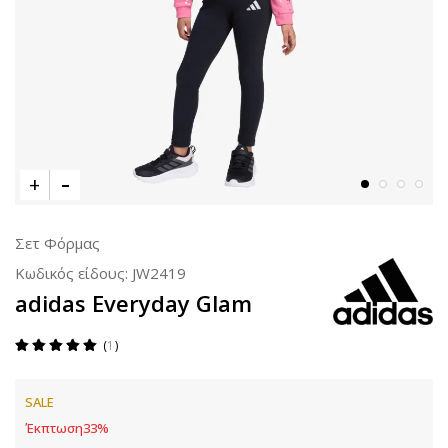
Σετ Φόρμας
Κωδικός είδους:
JW2419
adidas Everyday Glam
1
SALE
Έκπτωση
33
%