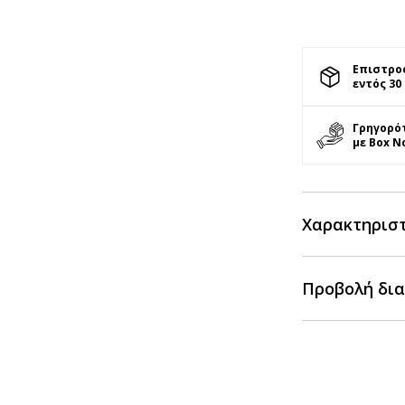
Επιστρο
εντός 30
Γρηγορό
με Box N
Χαρακτηρισ
Προβολή δια