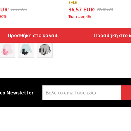
SALE
EUR
36,57
EUR
39,99
EUR
38,49
EUR
30
%
Έκπτωση
4
%
Προσθήκη στο καλάθι
Προσθήκη στο 
το Newsletter