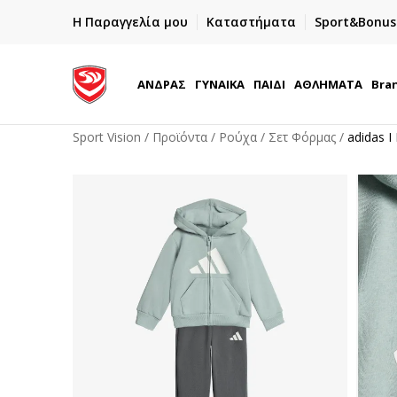
ΓΡΗΓΟΡΟΤΕΡΗ ΠΑΡΑΔΟΣΗ ΜΕ BOX NOW
Η Παραγγελία μου
Καταστήματα
Sport&Bonus
Παραλαβή 24/7
ΑΝΔΡΑΣ
ΓΥΝΑΙΚΑ
ΠΑΙΔΙ
ΑΘΛΗΜΑΤΑ
Bra
Sport Vision
Προϊόντα
Ρούχα
Σετ Φόρμας
adidas I