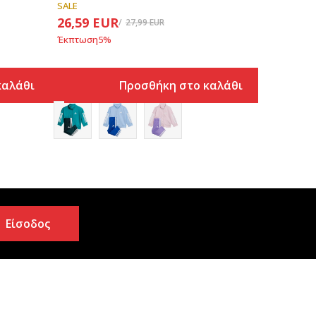
SALE
26,59
EUR
27,99
EUR
Έκπτωση
5
%
καλάθι
Προσθήκη στο καλάθι
Είσοδος