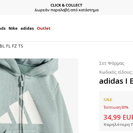
CLICK & COLLECT
Δωρεάν παραλαβή από κατάστημα
nds
Nike
adidas
Outlet
 BL FL FZ TS
Σετ Φόρμας
Κωδικός είδους
adidas I 
SALE
Έκπτωση
30
%
34,99
EU
Χαμηλότερη Τ