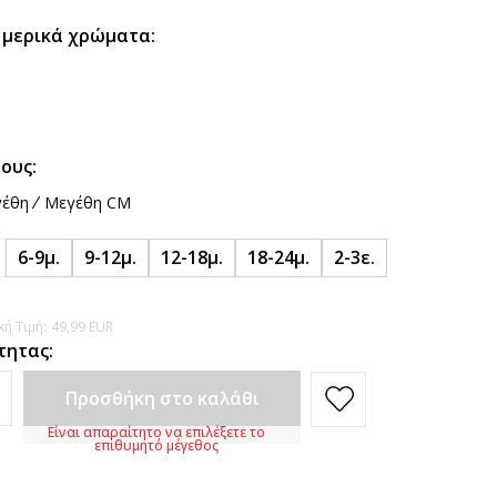
 μερικά χρώματα:
ους:
έθη
Μεγέθη CM
6-9μ.
9-12μ.
12-18μ.
18-24μ.
2-3ε.
ή Τιμή:
49,99
EUR
τητας:
Προσθήκη στο καλάθι
Είναι απαραίτητο να επιλέξετε το
επιθυμητό μέγεθος