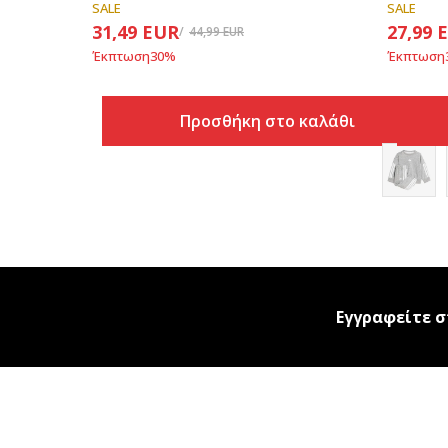
SALE
SALE
31,49
EUR
27,99
44,99
EUR
Έκπτωση
30
%
Έκπτωση
Προσθήκη στο καλάθι
Εγγραφείτε σ