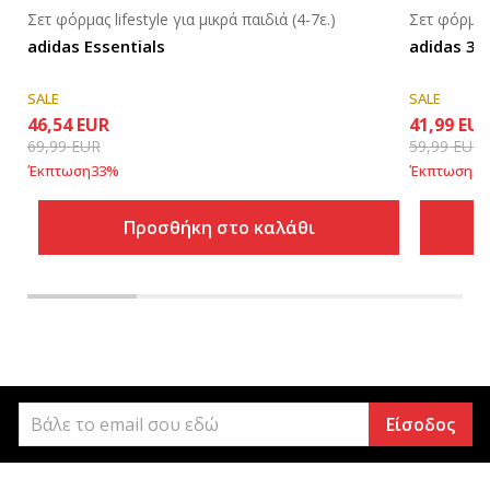
Σετ φόρμας lifestyle για μικρά παιδιά (4-7ε.)
Σετ φόρμας 
adidas Essentials
adidas 3-S
SALE
SALE
46,54
EUR
41,99
EU
69,99
EUR
59,99
EUR
Έκπτωση
33
%
Έκπτωση
30
Προσθήκη στο καλάθι
Είσοδος