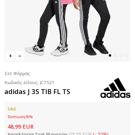
Σετ Φόρμας
Κωδικός είδους:
JC7521
adidas J 3S TIB FL TS
SALE
Έκπτωση
30
%
48,99
EUR
69,99
EUR
(
-
30
%
)
Χαμηλότερη Τιμή 30 ημερών: