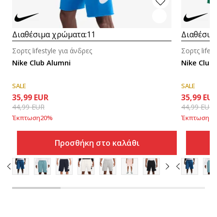
Διαθέσιμα χρώματα:
11
Διαθέσιμ
Σορτς lifestyle για άνδρες
Σορτς lifes
Nike Club Alumni
Nike Club
SALE
SALE
35,99
EUR
35,99
EU
44,99
EUR
44,99
EUR
Έκπτωση
20
%
Έκπτωση
20
Προσθήκη στο καλάθι