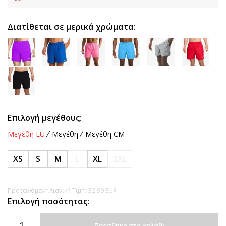
Διατίθεται σε μερικά χρώματα:
Επιλογή μεγέθους:
Μεγέθη EU
Μεγέθη
Μεγέθη CM
XS
S
M
L
XL
2XL
Προτεινόμενη Λιανική Τιμή:
32,99
EUR
Επιλογή ποσότητας:
Προσθήκη στο καλάθι