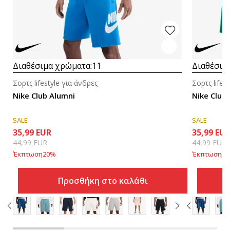
Διαθέσιμα χρώματα:
11
Διαθέσιμ
Σορτς lifestyle για άνδρες
Σορτς lifes
Nike Club Alumni
Nike Club
SALE
SALE
35,99
EUR
35,99
EU
44,99
EUR
44,99
EUR
Έκπτωση
20
%
Έκπτωση
20
Προσθήκη στο καλάθι