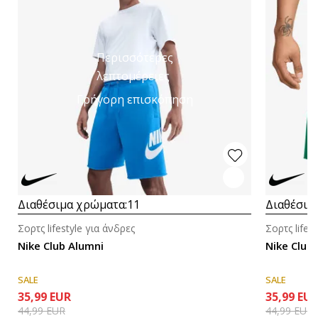
Περισσότερες
λεπτομέρειες
Γρήγορη επισκόπηση
Διαθέσιμα χρώματα:
11
Διαθέσιμ
Σορτς lifestyle για άνδρες
Σορτς lifes
Nike Club Alumni
Nike Club
SALE
SALE
35,99
EUR
35,99
EU
44,99
EUR
44,99
EUR