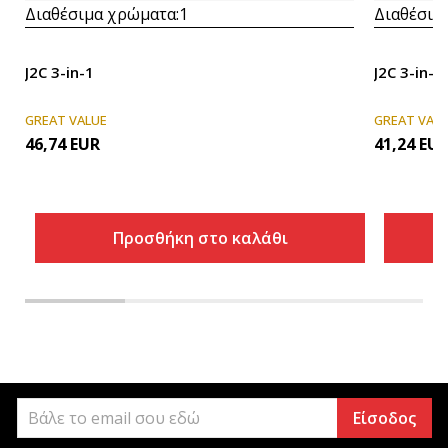
Διαθέσιμα χρώματα:
1
Διαθέσιμ
J2C 3-in-1
J2C 3-in-1
GREAT VALUE
GREAT VAL
46,74
EUR
41,24
EU
Προσθήκη στο καλάθι
Είσοδος