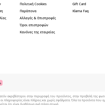
ν
Πολιτική Cookies
Gift Card
ση
Παράπονα
Klarna Faq
λίας
Αλλαγές & Επιστροφές
Όροι επιστροφών
Κανόνες της εταιρείας
όν ακριβέστεροι στην περιγραφή του προϊόντος, στην προβολή της φωτογρ
 οι πληροφορίες είναι πλήρεις και χωρίς σφάλματα. Όλα τα προϊόντα που 
είται ότι είναι διαθέσιμα ανά πάσα στιγμή.