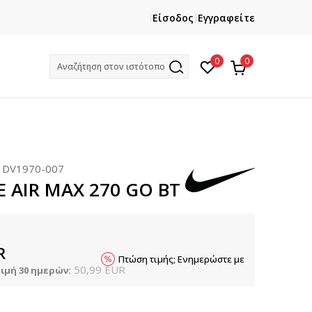
ΕΓΓΡΑΦΕΙΤΕ
ΧΡΕΙΑΖ
Είσοδος
Εγγραφείτε
Και κερδίστε -10% με την πρώτη σας αγορά!
Κ
0
0
Αναζήτηση στον ιστότοπο
:
DV1970-007
E AIR MAX 270 GO BT
R
Πτώση τιμής; Ενημερώστε με
50,99
EUR
ιμή 30 ημερών: