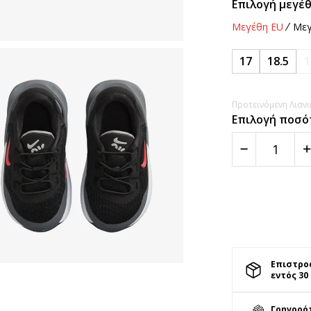
Επιλογή μεγέθ
Μεγέθη EU
Μεγ
17
18.5
1
Προτεινόμενη Λιανικ
Επιλογή ποσό
Επιστρο
εντός 30
Γρηγορό