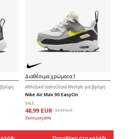
Διαθέσιμα χρώματα:
1
α βρέφη
Αθλητικά παπούτσια lifestyle για βρέφη
D
Nike Air Max 90 EasyOn
SALE
48,99
EUR
69,99
EUR
Έκπτωση
30
%
καλάθι
Προσθήκη στο καλάθι