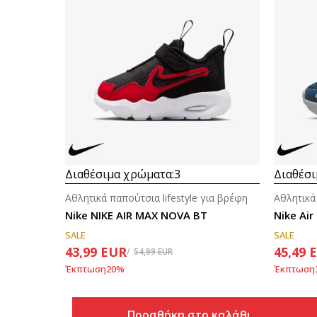
Διαθέσιμα χρώματα:
3
Διαθέσι
Αθλητικά παπούτσια lifestyle για βρέφη
Αθλητικά
Nike NIKE AIR MAX NOVA BT
Nike Air
SALE
SALE
43,99
EUR
45,49
54,99
EUR
Έκπτωση
20
%
Έκπτωση
Προσθήκη στο καλάθι