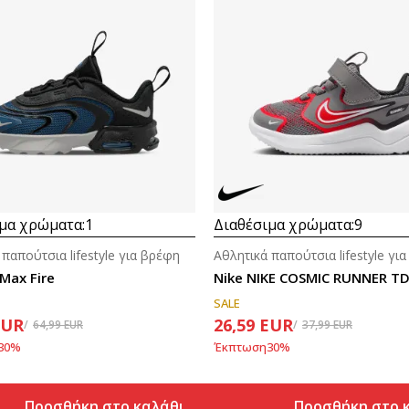
μα χρώματα:
1
Διαθέσιμα χρώματα:
9
 παπούτσια lifestyle για βρέφη
Αθλητικά παπούτσια lifestyle γι
 Max Fire
Nike NIKE COSMIC RUNNER T
SALE
EUR
26,59
EUR
64,99
EUR
37,99
EUR
30
%
Έκπτωση
30
%
Προσθήκη στο καλάθι
Προσθήκη στο 