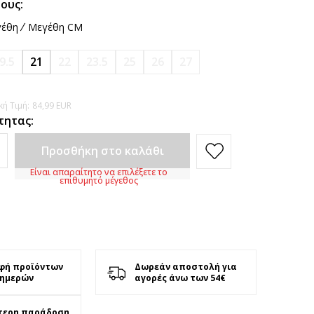
ους:
έθη
Μεγέθη CM
9.5
21
22
23.5
25
26
27
ή Τιμή:
84,99
EUR
τητας:
Προσθήκη στο καλάθι
Είναι απαραίτητο να επιλέξετε το
επιθυμητό μέγεθος
φή προϊόντων
Δωρεάν αποστολή για
 ημερών
αγορές άνω των 54€
τερη παράδοση