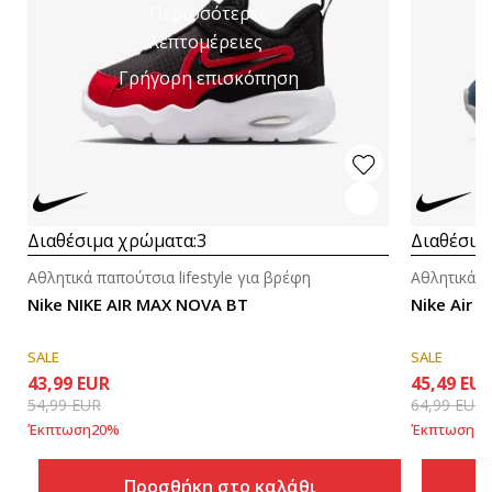
Περισσότερες
λεπτομέρειες
Γρήγορη επισκόπηση
Διαθέσιμα χρώματα:
3
Διαθέσιμ
Αθλητικά παπούτσια lifestyle για βρέφη
Αθλητικά π
Nike NIKE AIR MAX NOVA BT
Nike Air M
SALE
SALE
43,99
EUR
45,49
EU
54,99
EUR
64,99
EUR
Έκπτωση
20
%
Έκπτωση
30
Προσθήκη στο καλάθι