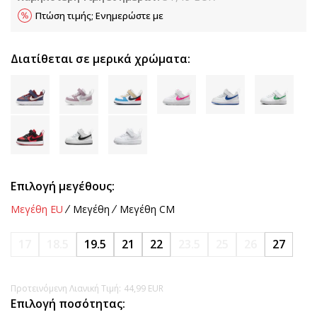
Πτώση τιμής; Ενημερώστε με
Διατίθεται σε μερικά χρώματα:
Επιλογή μεγέθους:
Μεγέθη EU
Μεγέθη
Μεγέθη CM
17
18.5
19.5
21
22
23.5
25
26
27
Προτεινόμενη Λιανική Τιμή:
44,99
EUR
Επιλογή ποσότητας: