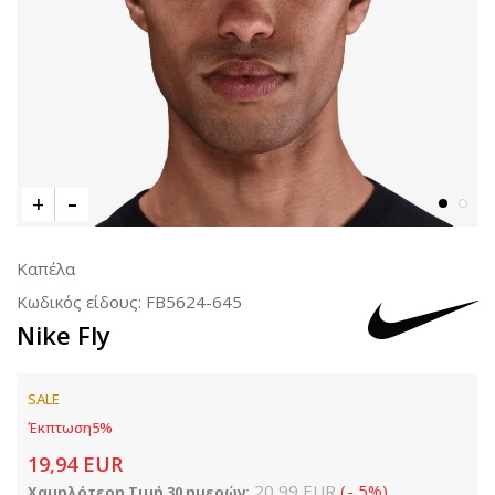
Καπέλα
Κωδικός είδους:
FB5624-645
Nike Fly
SALE
Έκπτωση
5
%
19,94
EUR
20,99
EUR
(
-
5
%
)
Χαμηλότερη Τιμή 30 ημερών: