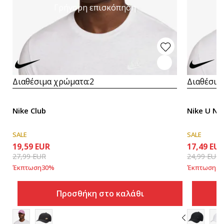
Γρήγορη επισκόπηση
Διαθέσιμα χρώματα:
2
Διαθέσιμ
Nike Club
Nike U NK
SALE
SALE
19,59
EUR
17,49
EU
27,99
EUR
24,99
EUR
Έκπτωση
30
%
Έκπτωση
30
Προσθήκη στο καλάθι