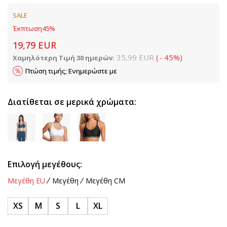
SALE
Έκπτωση
45
%
19,79
EUR
35,99
EUR
(
-
45
%
)
Χαμηλότερη Τιμή 30 ημερών:
Πτώση τιμής; Ενημερώστε με
Διατίθεται σε μερικά χρώματα:
Επιλογή μεγέθους:
Μεγέθη EU
Μεγέθη
Μεγέθη CM
XS
M
S
L
XL