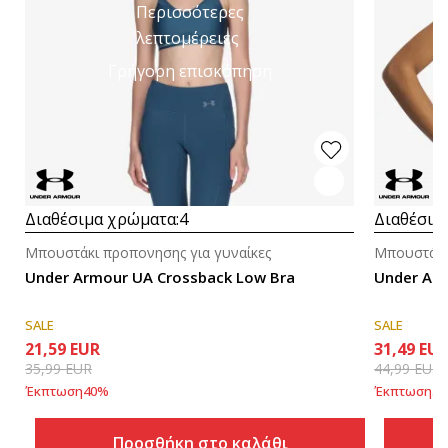
Περισσότερες
λεπτομέρειες
Γρήγορη επισκόπηση
Διαθέσιμα χρώματα:
4
Διαθέσιμ
Μπουστάκι προπονησης για γυναίκες
Μπουστάκι
Under Armour UA Crossback Low Bra
Under Arm
SALE
SALE
21,59
EUR
31,49
EU
35,99
EUR
44,99
EUR
Έκπτωση
40
%
Έκπτωση
30
Προσθήκη στο καλάθι