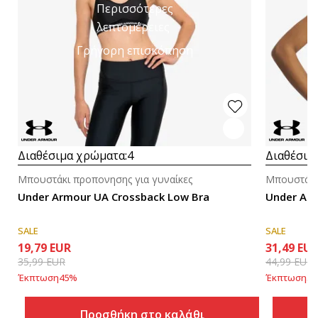
Περισσότερες
λεπτομέρειες
Γρήγορη επισκόπηση
Διαθέσιμα χρώματα:
4
Διαθέσιμ
Μπουστάκι προπονησης για γυναίκες
Μπουστάκι
Under Armour UA Crossback Low Bra
Under Arm
SALE
SALE
19,79
EUR
31,49
EU
35,99
EUR
44,99
EUR
Έκπτωση
45
%
Έκπτωση
30
Προσθήκη στο καλάθι