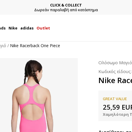
CLICK & COLLECT
Δωρεάν παραλαβή από κατάστημα
nds
Nike
adidas
Outlet
γιό
Nike Racerback One Piece
Ολόσωμο Μαγιό
Κωδικός είδους
Nike Rac
GREAT VALUE
25,59
EU
Χαμηλότερη Τ