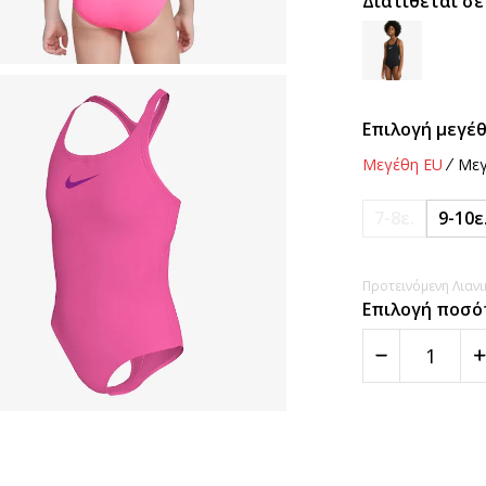
Διατίθεται σε
Επιλογή μεγέθ
Μεγέθη EU
Μεγ
7-8ε.
9-10ε
Προτεινόμενη Λιανικ
Επιλογή ποσό