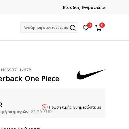
ΕΓΓΡΑΦΕΙΤΕ
ΧΡΕΙΑΖ
Είσοδος
Εγγραφείτε
Και κερδίστε -10% με την πρώτη σας αγορά!
Κ
0
0
Αναζήτηση στον ιστότοπο
:
NESSB711-678
erback One Piece
R
Πτώση τιμής; Ενημερώστε με
25,59
EUR
ιμή 30 ημερών: