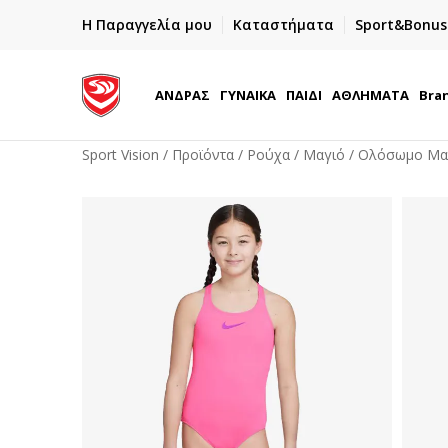
ΓΡΗΓΟΡΟΤΕΡΗ ΠΑΡΑΔΟΣΗ ΜΕ BOX NOW
Η Παραγγελία μου
Καταστήματα
Sport&Bonus
Παραλαβή 24/7
ΑΝΔΡΑΣ
ΓΥΝΑΙΚΑ
ΠΑΙΔΙ
ΑΘΛΗΜΑΤΑ
Bra
Sport Vision
Προϊόντα
Ρούχα
Μαγιό
Ολόσωμο Μα