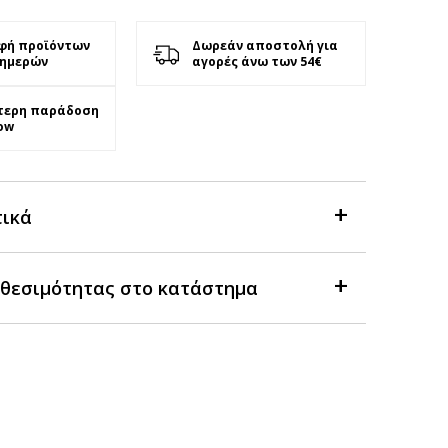
φή προϊόντων
Δωρεάν αποστολή για
 ημερών
αγορές άνω των 54€
τερη παράδοση
ow
τικά
θεσιμότητας στο κατάστημα