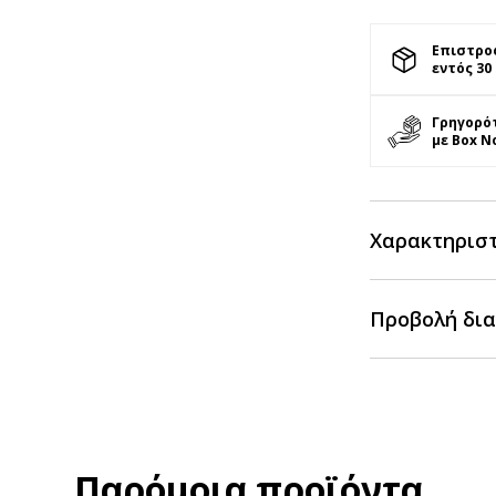
Επιστρο
εντός 30
Γρηγορό
με Box N
Χαρακτηρισ
Προβολή δια
Παρόμοια προϊόντα