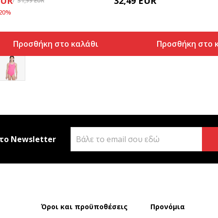
EUR
32,49
EUR
31,99
EUR
20
%
Προσθήκη στο καλάθι
Προσθήκη στο 
το Newsletter
Όροι και προϋποθέσεις
Προνόμια