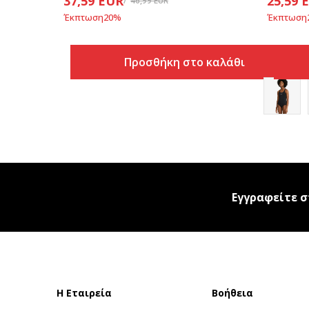
37,59
EUR
25,59
46,99
EUR
Έκπτωση
20
%
Έκπτωση
Προσθήκη στο καλάθι
Εγγραφείτε σ
Η Εταιρεία
Βοήθεια