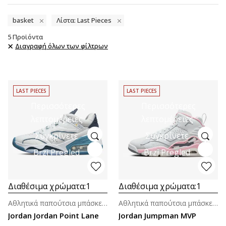
basket
Λίστα: Last Pieces
5
Προϊόντα
Διαγραφή όλων των φίλτρων
LAST PIECES
LAST PIECES
Περισσότερες
Περισσότερες
λεπτομέρειες
λεπτομέρειες
Συγκρίνετε
Συγκρίνετε
Brzi Pregled
Brzi Pregled
Διαθέσιμα χρώματα:
1
Διαθέσιμα χρώματα:
1
Αθλητικά παπούτσια μπάσκετ για άνδρες
Αθλητικά παπούτσια μπάσκετ για γυναίκες
Jordan Jordan Point Lane
Jordan Jumpman MVP