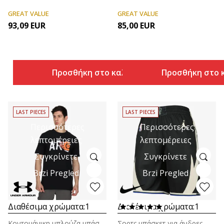
GREAT VALUE
GREAT VALUE
93,09
EUR
85,00
EUR
Προσθήκη στο καλάθι
Προσθήκη στο 
LAST PIECES
LAST PIECES
Περισσότερες
Περισσότερες
λεπτομέρειες
λεπτομέρειες
Συγκρίνετε
Συγκρίνετε
Brzi Pregled
Brzi Pregled
Διαθέσιμα χρώματα:
1
Διαθέσιμα χρώματα:
1
Κοντομάνικη μπλούζα μπάσκετ για άνδρες
Σορτς μπάσκετ για άνδρες