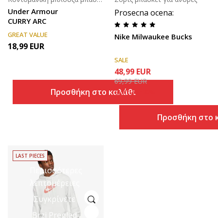
Under Armour
Prosecna ocena
:
CURRY ARC
GREAT VALUE
Nike Milwaukee Bucks
18,99
EUR
SALE
48,99
EUR
69,99
EUR
Προσθήκη στο καλάθι
Έκπτωση
30
%
Προσθήκη στο 
LAST PIECES
Περισσότερες
λεπτομέρειες
Συγκρίνετε
Brzi Pregled