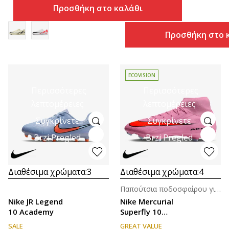
Προσθήκη στο καλάθι
Προσθήκη στο 
ECOVISION
Περισσότερες
Περισσότερες
λεπτομέρειες
λεπτομέρειες
Συγκρίνετε
Συγκρίνετε
Brzi Pregled
Brzi Pregled
Διαθέσιμα χρώματα:
3
Διαθέσιμα χρώματα:
4
Παπούτσια ποδοσφαίρου για άνδρες
Nike JR Legend
Nike Mercurial
10 Academy
Superfly 10
Academy MG
SALE
GREAT VALUE