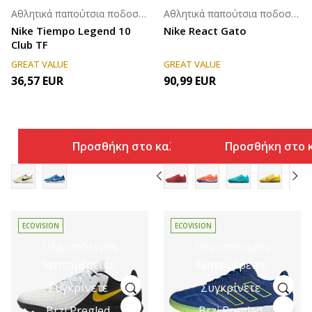
Αθλητικά παπούτσια ποδοσφαίρου για άνδρες
Αθλητικά παπούτσια ποδοσφαίρου για άνδρες
Nike Tiempo Legend 10
Nike React Gato
Club TF
GREAT VALUE
GREAT VALUE
36,57
EUR
90,99
EUR
Προσθήκη στο καλάθι
Προσθήκη στο 
ECOVISION
ECOVISION
Περισσότερες
Περισσότερες
λεπτομέρειες
λεπτομέρειες
Συγκρίνετε
Συγκρίνετε
Brzi Pregled
Brzi Pregled