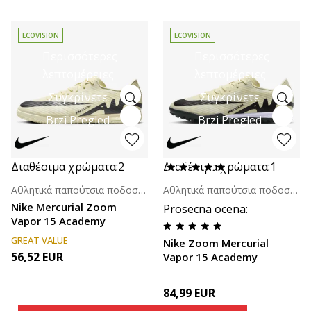
ECOVISION
ECOVISION
Περισσότερες
Περισσότερες
λεπτομέρειες
λεπτομέρειες
Συγκρίνετε
Συγκρίνετε
Brzi Pregled
Brzi Pregled
Διαθέσιμα χρώματα:
2
Διαθέσιμα χρώματα:
1
Αθλητικά παπούτσια ποδοσφαίρου για άνδρες
Αθλητικά παπούτσια ποδοσφαίρου για άνδρες
Nike Mercurial Zoom
Prosecna ocena
:
Vapor 15 Academy
GREAT VALUE
Nike Zoom Mercurial
56,52
EUR
Vapor 15 Academy
84,99
EUR