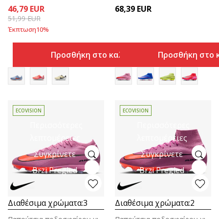
46,79
EUR
68,39
EUR
51,99
EUR
Έκπτωση
10
%
Προσθήκη στο καλάθι
Προσθήκη στο 
ECOVISION
ECOVISION
Περισσότερες
Περισσότερες
λεπτομέρειες
λεπτομέρειες
Συγκρίνετε
Συγκρίνετε
Brzi Pregled
Brzi Pregled
Διαθέσιμα χρώματα:
3
Διαθέσιμα χρώματα:
2