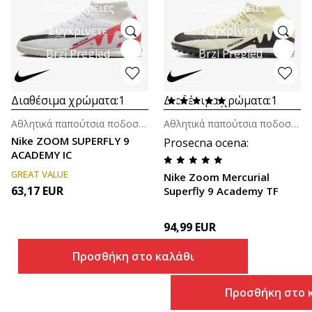
λεπτομέρειες
λεπτομέρειες
Συγκρίνετε
Συγκρίνετε
Brzi Pregled
Brzi Pregled
Διαθέσιμα χρώματα:
1
Διαθέσιμα χρώματα:
1
Αθλητικά παπούτσια ποδοσφαίρου για άνδρες
Αθλητικά παπούτσια ποδοσφαίρου για άνδρες
Nike ZOOM SUPERFLY 9
Prosecna ocena
:
ACADEMY IC
GREAT VALUE
Nike Zoom Mercurial
63,17
EUR
Superfly 9 Academy TF
94,99
EUR
Προσθήκη στο καλάθι
Προσθήκη στο 