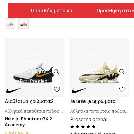
Προσθήκη στο καλάθι
Προσθήκη στο 
Περισσότερες
Περισσότερες
λεπτομέρειες
λεπτομέρειες
Συγκρίνετε
Συγκρίνετε
Brzi Pregled
Brzi Pregled
Διαθέσιμα χρώματα:
2
Διαθέσιμα χρώματα:
1
Αθλητικά παπούτσια ποδοσφαίρου (8-14ε.)
Αθλητικά παπούτσια ποδοσφαίρου (8-14ε.)
Nike Jr. Phantom GX 2
Prosecna ocena
:
Academy
GREAT VALUE
Nike Mercurial Zoom