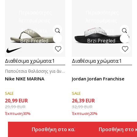
Περισσότερες
Περισσότερες
λεπτομέρειες
λεπτομέρειες
Συγκρίνετε
Συγκρίνετε
Brzi Pregled
Brzi Pregled
Διαθέσιμα χρώματα:
1
Διαθέσιμα χρώματα:
1
Παπούτσια θαλάσσης για άνδρες
Nike NIKE MARINA
Jordan Jordan Franchise
SALE
SALE
20,99
EUR
26,39
EUR
29,99
EUR
32,99
EUR
Έκπτωση
30
%
Έκπτωση
20
%
Προσθήκη στο καλάθι
Προσθήκη στο 