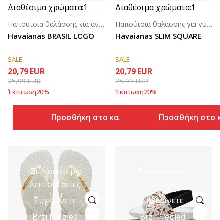
Διαθέσιμα χρώματα:
1
Διαθέσιμα χρώματα:
1
Παπούτσια θαλάσσης για άνδρες
Παπούτσια θαλάσσης για γυναίκες
Havaianas BRASIL LOGO
Havaianas SLIM SQUARE
SALE
SALE
20,79
EUR
20,79
EUR
25,99
EUR
25,99
EUR
Έκπτωση
20
%
Έκπτωση
20
%
Προσθήκη στο καλάθι
Προσθήκη στο 
Περισσότερες
Περισσότερες
λεπτομέρειες
λεπτομέρειες
Συγκρίνετε
Συγκρίνετε
Brzi Pregled
Brzi Pregled