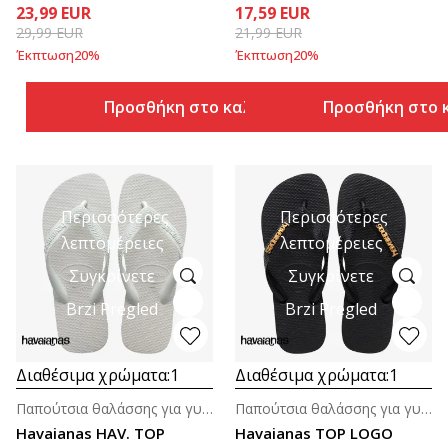
23,99
EUR
17,59
EUR
29,99
EUR
21,99
EUR
Έκπτωση
20
%
Έκπτωση
20
%
Προσθήκη στο καλάθι
Προσθήκη στο 
Περισσότερες
Περισσότερες
λεπτομέρειες
λεπτομέρειες
Συγκρίνετε
Συγκρίνετε
Brzi Pregled
Brzi Pregled
Διαθέσιμα χρώματα:
1
Διαθέσιμα χρώματα:
1
Παπούτσια θαλάσσης για γυναίκες
Παπούτσια θαλάσσης για γυναίκες
Havaianas HAV. TOP
Havaianas TOP LOGO