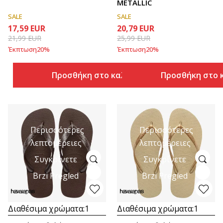
METALLIC
SALE
SALE
17,59
EUR
20,79
EUR
21,99
EUR
25,99
EUR
Έκπτωση
20
%
Έκπτωση
20
%
Προσθήκη στο καλάθι
Προσθήκη στο 
Περισσότερες
Περισσότερες
λεπτομέρειες
λεπτομέρειες
Συγκρίνετε
Συγκρίνετε
Brzi Pregled
Brzi Pregled
Διαθέσιμα χρώματα:
1
Διαθέσιμα χρώματα:
1