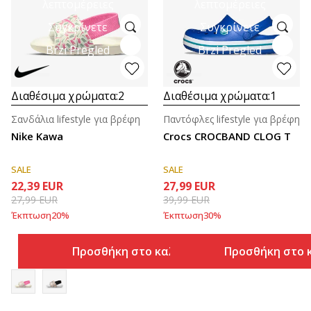
λεπτομέρειες
λεπτομέρειες
Συγκρίνετε
Συγκρίνετε
Brzi Pregled
Brzi Pregled
Διαθέσιμα χρώματα:
2
Διαθέσιμα χρώματα:
1
Σανδάλια lifestyle για βρέφη
Παντόφλες lifestyle για βρέφη
Nike Kawa
Crocs CROCBAND CLOG T
SALE
SALE
22,39
EUR
27,99
EUR
27,99
EUR
39,99
EUR
Έκπτωση
20
%
Έκπτωση
30
%
Προσθήκη στο καλάθι
Προσθήκη στο 