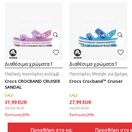
Περισσότερες
Περισσότερες
λεπτομέρειες
λεπτομέρειες
Συγκρίνετε
Συγκρίνετε
Brzi Pregled
Brzi Pregled
Διαθέσιμα χρώματα:
1
Διαθέσιμα χρώματα:
1
Παιδικές παντόφλες κολύμβησης για κορίτσια
Παντόφλες lifestyle για βρέφη
Crocs CROCBAND CRUISER
Crocs Crocband™ Cruiser
SANDAL
SALE
SALE
31,99
EUR
27,99
EUR
39,99
EUR
34,99
EUR
Έκπτωση
20
%
Έκπτωση
20
%
Προσθήκη στο καλάθι
Προσθήκη στο 