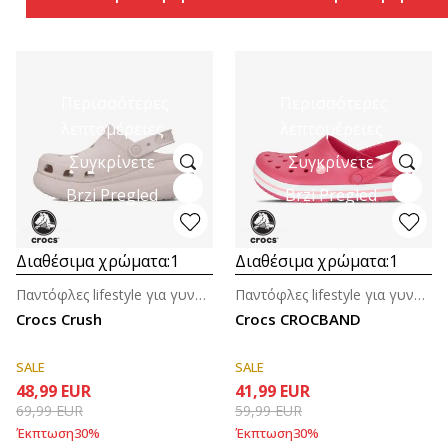
Περισσότερες
Περισσότερες
λεπτομέρειες
λεπτομέρειες
Συγκρίνετε
Συγκρίνετε
Brzi Pregled
Brzi Pregled
Διαθέσιμα χρώματα:
1
Διαθέσιμα χρώματα:
1
Παντόφλες lifestyle για γυναίκες
Παντόφλες lifestyle για γυναίκες
Crocs Crush
Crocs CROCBAND
SALE
SALE
48,99
EUR
41,99
EUR
69,99
EUR
59,99
EUR
Έκπτωση
30
%
Έκπτωση
30
%