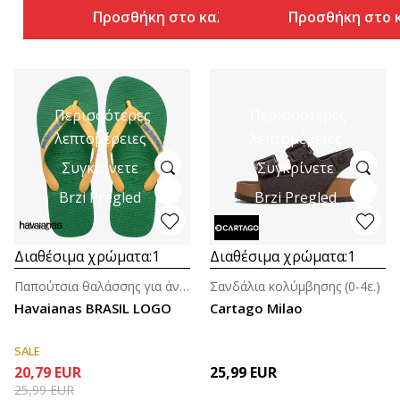
Προσθήκη στο καλάθι
Προσθήκη στο 
Περισσότερες
Περισσότερες
λεπτομέρειες
λεπτομέρειες
Συγκρίνετε
Συγκρίνετε
Brzi Pregled
Brzi Pregled
Διαθέσιμα χρώματα:
1
Διαθέσιμα χρώματα:
1
Παπούτσια θαλάσσης για άνδρες
Σανδάλια κολύμβησης (0-4ε.)
Havaianas BRASIL LOGO
Cartago Milao
SALE
20,79
EUR
25,99
EUR
25,99
EUR