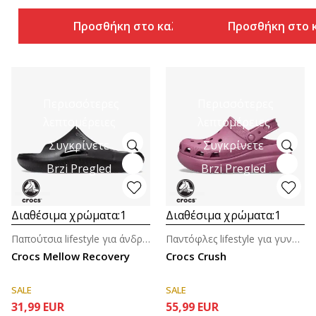
Προσθήκη στο καλάθι
Προσθήκη στο 
Περισσότερες
Περισσότερες
λεπτομέρειες
λεπτομέρειες
Συγκρίνετε
Συγκρίνετε
Brzi Pregled
Brzi Pregled
Διαθέσιμα χρώματα:
1
Διαθέσιμα χρώματα:
1
Παπούτσια lifestyle για άνδρες
Παντόφλες lifestyle για γυναίκες
Crocs Mellow Recovery
Crocs Crush
SALE
SALE
31,99
EUR
55,99
EUR