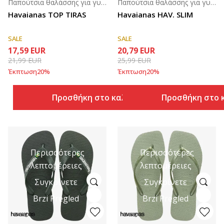
Παπούτσια θαλάσσης για γυναίκες
Παπούτσια θαλάσσης για γυναίκες
Havaianas TOP TIRAS
Havaianas HAV. SLIM
SALE
SALE
17,59
EUR
20,79
EUR
21,99
EUR
25,99
EUR
Έκπτωση
20
%
Έκπτωση
20
%
Προσθήκη στο καλάθι
Προσθήκη στο 
Περισσότερες
Περισσότερες
λεπτομέρειες
λεπτομέρειες
Συγκρίνετε
Συγκρίνετε
Brzi Pregled
Brzi Pregled