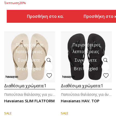
Έκπτωση
20
%
Προσθήκη στο καλάθι
Προσθήκη στο 
Περισσότερες
Περισσότερες
λεπτομέρειες
λεπτομέρειες
Συγκρίνετε
Συγκρίνετε
Brzi Pregled
Brzi Pregled
Διαθέσιμα χρώματα:
1
Διαθέσιμα χρώματα:
1
Παπούτσια θαλάσσης για γυναίκες
Παπούτσια θαλάσσης για άνδρες
Havaianas SLIM FLATFORM
Havaianas HAV. TOP
SALE
SALE