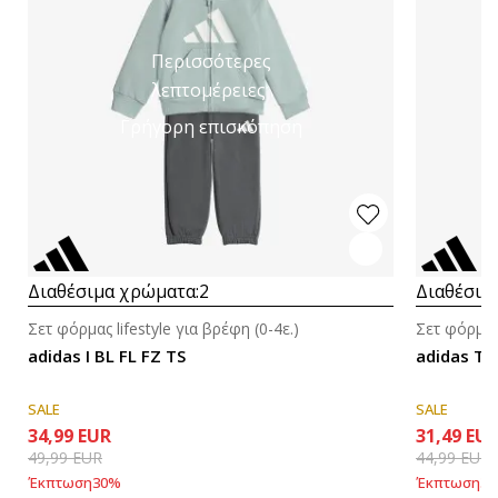
Περισσότερες
λεπτομέρειες
Γρήγορη επισκόπηση
Διαθέσιμα χρώματα:
2
Διαθέσιμ
Σετ φόρμας lifestyle για βρέφη (0-4ε.)
Σετ φόρμας 
adidas I BL FL FZ TS
adidas Ti
SALE
SALE
34,99
EUR
31,49
EU
49,99
EUR
44,99
EUR
Έκπτωση
30
%
Έκπτωση
30