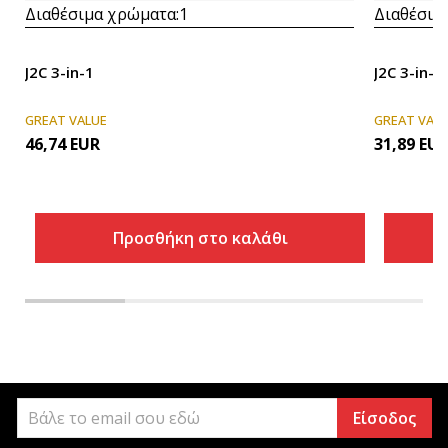
Διαθέσιμα χρώματα:
1
Διαθέσιμ
J2C 3-in-1
J2C 3-in-1
GREAT VALUE
GREAT VAL
46,74
EUR
31,89
EU
Προσθήκη στο καλάθι
Είσοδος