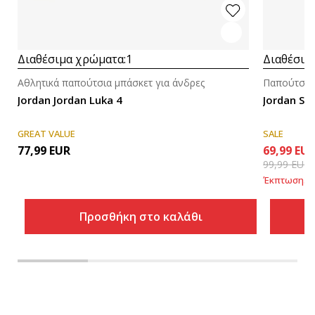
Διαθέσιμα χρώματα:
1
Διαθέσιμ
Αθλητικά παπούτσια μπάσκετ για άνδρες
Παπούτσια l
Jordan Jordan Luka 4
Jordan Sky
GREAT VALUE
SALE
77,99
EUR
69,99
EU
99,99
EUR
Έκπτωση
30
Προσθήκη στο καλάθι