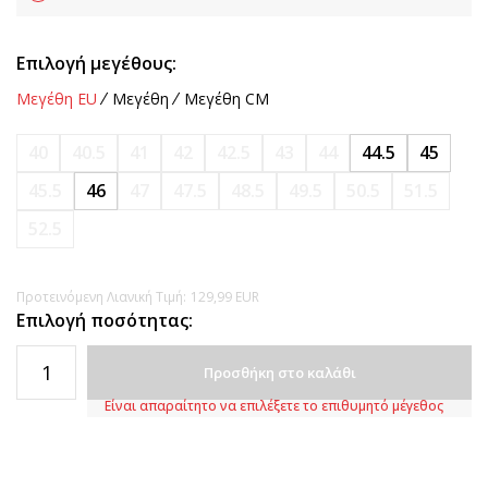
Επιλογή μεγέθους:
Μεγέθη EU
Μεγέθη
Μεγέθη CM
40
40.5
41
42
42.5
43
44
44.5
45
45.5
46
47
47.5
48.5
49.5
50.5
51.5
52.5
Προτεινόμενη Λιανική Τιμή:
129,99
EUR
Επιλογή ποσότητας:
Προσθήκη στο καλάθι
Είναι απαραίτητο να επιλέξετε το επιθυμητό μέγεθος