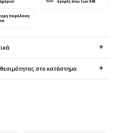
 ημερών
αγορές άνω των 54€
τερη παράδοση
ow
τικά
θεσιμότητας στο κατάστημα