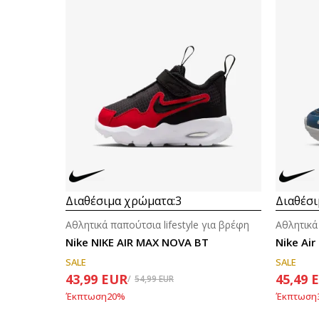
Διαθέσιμα χρώματα:
3
Διαθέσι
Αθλητικά παπούτσια lifestyle για βρέφη
Αθλητικά
Nike NIKE AIR MAX NOVA BT
Nike Air
SALE
SALE
43,99
EUR
45,49
54,99
EUR
Έκπτωση
20
%
Έκπτωση