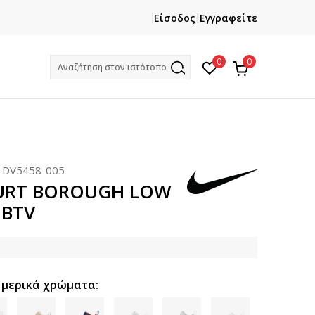
ΕΓΓΡΑΦΕΙΤΕ
ΧΡΕΙΑΖ
Είσοδος
Εγγραφείτε
Και κερδίστε -10% με την πρώτη σας αγορά!
Κ
0
0
Αναζήτηση στον ιστότοπο
:
DV5458-005
URT BOROUGH LOW
 BTV
 μερικά χρώματα: