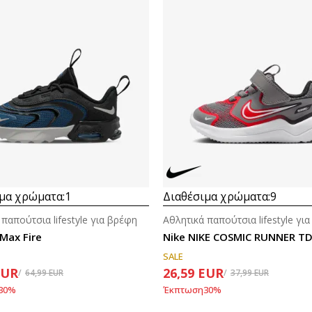
μα χρώματα:
1
Διαθέσιμα χρώματα:
9
 παπούτσια lifestyle για βρέφη
Αθλητικά παπούτσια lifestyle γι
 Max Fire
Nike NIKE COSMIC RUNNER T
SALE
EUR
26,59
EUR
64,99
EUR
37,99
EUR
30
%
Έκπτωση
30
%