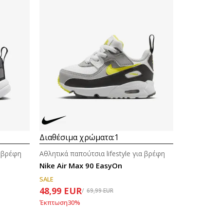
Διαθέσιμα χρώματα:
1
α βρέφη
Αθλητικά παπούτσια lifestyle για βρέφη
D
Nike Air Max 90 EasyOn
SALE
48,99
EUR
69,99
EUR
Έκπτωση
30
%