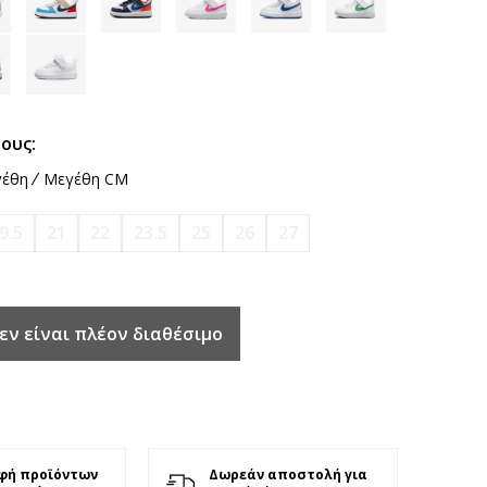
ους:
έθη
Μεγέθη CM
9.5
21
22
23.5
25
26
27
εν είναι πλέον διαθέσιμο
φή προϊόντων
Δωρεάν αποστολή για