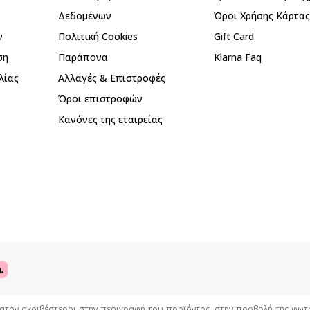
Δεδομένων
Όροι Χρήσης Κάρτα
ν
Πολιτική Cookies
Gift Card
ση
Παράπονα
Klarna Faq
λίας
Αλλαγές & Επιστροφές
Όροι επιστροφών
Κανόνες της εταιρείας
όν ακριβέστεροι στην περιγραφή του προϊόντος, στην προβολή της φωτογρ