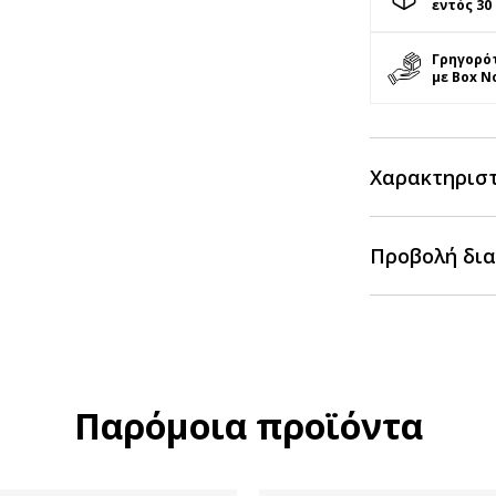
εντός 30
Γρηγορό
με Box N
Χαρακτηρισ
Προβολή δια
Παρόμοια προϊόντα